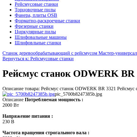
Рейсмусовые станки
Торцовочные пилы
Фанера, плиты OSB
Форматно-раскроечные станки
Фрезерные станки
Циркулярные пилы
Шлифовальные машины
Шлифовльные станки
Станок деревообрабатывающий с рейсмусом Мастер-универсал 
Вернуться к: Рейсмусовые станки
Рейсмус станок ODWERK BR 
Описание товара: Рейсмус станок ODWERK BR 3321 Рейсмус с
pic_5700b8247385b.jpg
Описание
Потребляемая мощность :
2000 Вт
Напряжение питания :
230 В
Частота вращения строгального вала :