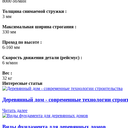
8000 об/мин
Толщина снимаемой стружки :
3 мм
Максимальная ширина строгания :
330 мм
Проход по высоте :
6-160 мм
Скорость движения детали (рейсмус) :
6 м/мин
Вес :
32 кг
Интересные статьи
Деревянный дом - современные технологии строи
Читать далее
Виды фундамента для деревянных домов