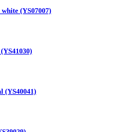
 white (YS07007)
 (YS41030)
al (YS40041)
YS39029)