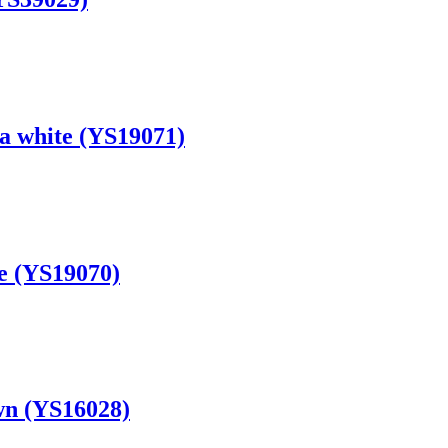
a white (YS19071)
e (YS19070)
wn (YS16028)