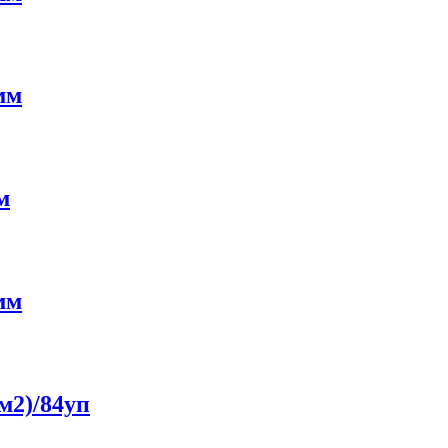
мм
м
мм
м2)/84уп