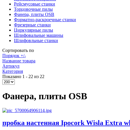
Рейсмусовые станки
Торцовочные пилы
Фанера, плиты OSB
Форматно-раскроечные станки
Фрезерные станки
Циркулярные пилы
Шлифовальные машины
Шлифовльные станки
Сортировать по
Порядок +/-
Название товара
Артикул
Категория
Показано 1 - 22 из 22
Фанера, плиты OSB
пробка настенная Ipocork Wisla Extra w