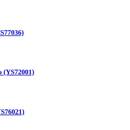
YS77036)
o (YS72001)
YS76021)