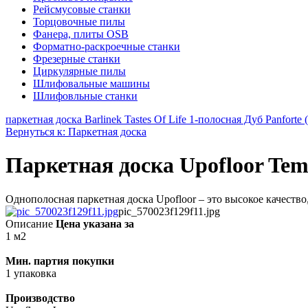
Рейсмусовые станки
Торцовочные пилы
Фанера, плиты OSB
Форматно-раскроечные станки
Фрезерные станки
Циркулярные пилы
Шлифовальные машины
Шлифовльные станки
паркетная доска Barlinek Tastes Of Life 1-полосная Дуб Panfo
Вернуться к: Паркетная доска
Паркетная доска Upofloor Tem
Однополосная паркетная доска Upofloor – это высокое качество,
pic_570023f129f11.jpg
Описание
Цена указана за
1 м2
Мин. партия покупки
1 упаковка
Производство