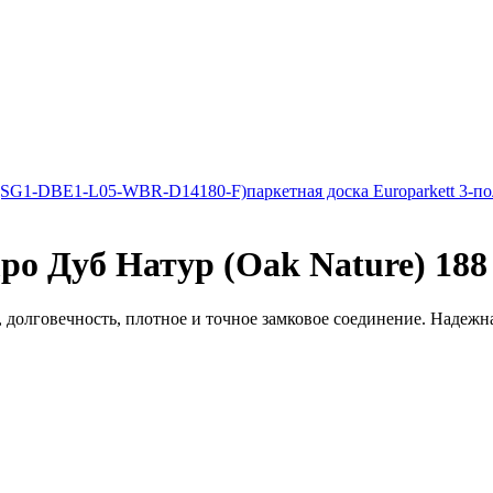
rte (SG1-DBE1-L05-WBR-D14180-F)
паркетная доска Europarkett 3-п
po Дуб Натур (Oak Nature) 188
 долговечность, плотное и точное замковое соединение. Надежная