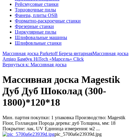
Рейсмусовые станки
Торцовочные пилы
Фанера, плиты OSB
Форматно-раскроечные станки
Фрезерные станки
Циркулярные пилы
Шлифовальные машины
Шлифовльные станки
Массивная доска Parketoff Береза янтарная
Массивная доска
Amigo Бамбук HiTech «Марсель» Click
Вернуться к: Массивная доска
Массивная доска Magestik
Дуб Дуб Шоколад (300-
1800)*120*18
Мин. партия покупки: 1 упаковка Производство: Magestik
Floor, Голландия Порода дерева: дуб Толщина, мм: 18
Покрытие: лак, UV Единица измерения: м2 ...
pic_5700a6e23939d.jpg