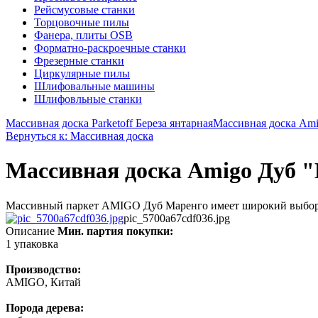
Рейсмусовые станки
Торцовочные пилы
Фанера, плиты OSB
Форматно-раскроечные станки
Фрезерные станки
Циркулярные пилы
Шлифовальные машины
Шлифовльные станки
Массивная доска Parketoff Береза янтарная
Массивная доска Ami
Вернуться к: Массивная доска
Массивная доска Amigo Дуб
Массивный паркет AMIGO Дуб Маренго имеет широкий выбор ду
pic_5700a67cdf036.jpg
Описание
Мин. партия покупки:
1 упаковка
Производство:
AMIGO, Китай
Порода дерева: