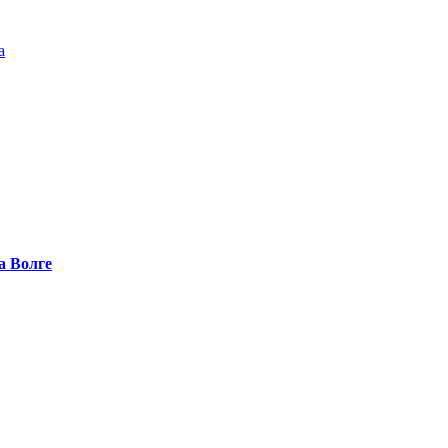
а
а Волге