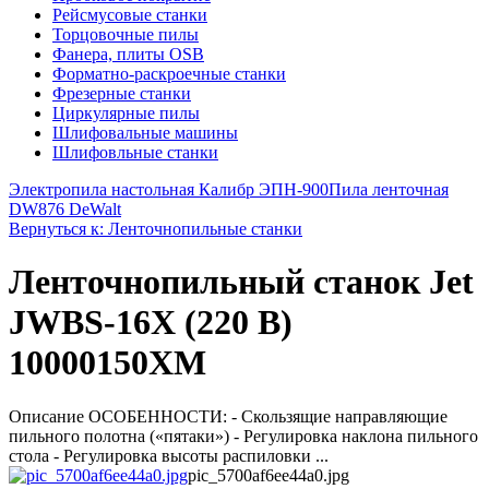
Рейсмусовые станки
Торцовочные пилы
Фанера, плиты OSB
Форматно-раскроечные станки
Фрезерные станки
Циркулярные пилы
Шлифовальные машины
Шлифовльные станки
Электропила настольная Калибр ЭПН-900
Пила ленточная
DW876 DeWalt
Вернуться к: Ленточнопильные станки
Ленточнопильный станок Jet
JWBS-16X (220 В)
10000150XM
Описание ОСОБЕННОСТИ: - Скользящие направляющие
пильного полотна («пятаки») - Регулировка наклона пильного
стола - Регулировка высоты распиловки ...
pic_5700af6ee44a0.jpg