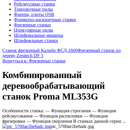
Рейсмусовые станки
Торцовочные пилы
Фанера, плиты OSB
Форматно-раскроечные станки
Фрезерные станки
Циркулярные пилы
Шлифовальные машины
Шлифовльные станки
Станок фрезерный Калибр ФСД-1600
Фрезерный станок по
дереву Zenitech DF 3
Вернуться к: Фрезерные станки
Комбинированный
деревообрабатывающий
станок Proma ML353G
Особенности станка: — Функция строгания — Функция
рейсмусования — Функция распиловки — Функция
фрезеровки — Функция сверления В станках данной серии ...
pic_5700ae2be6adc.jpg