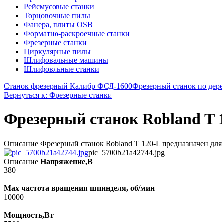
Рейсмусовые станки
Торцовочные пилы
Фанера, плиты OSB
Форматно-раскроечные станки
Фрезерные станки
Циркулярные пилы
Шлифовальные машины
Шлифовльные станки
Станок фрезерный Калибр ФСД-1600
Фрезерный станок по дере
Вернуться к: Фрезерные станки
Фрезерный станок Robland T 
Описание Фрезерный станок Robland T 120-L предназначен для
pic_5700b21a42744.jpg
Описание
Напряжение,В
380
Max частота вращения шпинделя, об/мин
10000
Мощность,Вт